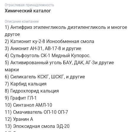
Отраслевая принадлежность
Химический каталог
Описание компании
1) Антифриз этиленгликоль диэтиленгликоль и многое
другое
2) Катионит ку-2-8 Ионообменная смола
3) Анионит АН-31, АВ-17-8 и другие
4) Сульфоуголь СК-1 Медный Купорос.
5) Активированный уголь БАУ, ДАК, АГ-3и другие
марки
6) Силикагель КСКГ, ШСКГ, и другие
7) Карбид кальция
8) Гидрохлорид кальция
9) Графит ГЛ-1
10) Синтанол АМЛ-10
11) Смачиватель ОП-10 ОП-7
12) Уранин А
13) Эпоксидная смола ЭД-20