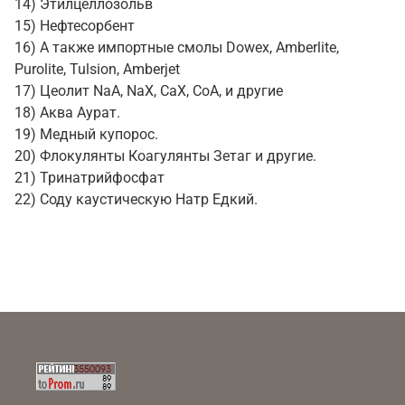
14) Этилцеллозольв
15) Нефтесорбент
16) А также импортные смолы Dowex, Amberlite,
Purolite, Tulsion, Amberjet
17) Цеолит NaA, NaX, CaX, CoA, и другие
18) Аква Аурат.
19) Медный купорос.
20) Флокулянты Коагулянты Зетаг и другие.
21) Тринатрийфосфат
22) Соду каустическую Натр Едкий.