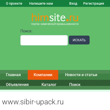
О проекте
Напишите нам
Вход
Регистрация
Поиск:
ИСКАТЬ
Главная
Компании
Новости и статьи
Объявления
Каталог
Поиск
www.sibir-upack.ru