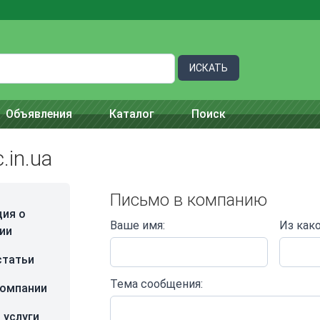
ИСКАТЬ
Объявления
Каталог
Поиск
.in.ua
Письмо в компанию
ия о
Ваше имя:
Из как
ии
статьи
Тема сообщения:
компании
 услуги