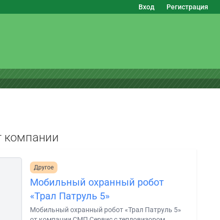
Вход
Регистрация
г компании
Другое
Мобильный охранный робот
«Трал Патруль 5»
Мобильный охранный робот «Трал Патруль 5»
от компании СМП Сервис с тепловизором