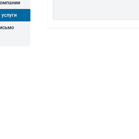
компании
 услуги
письмо