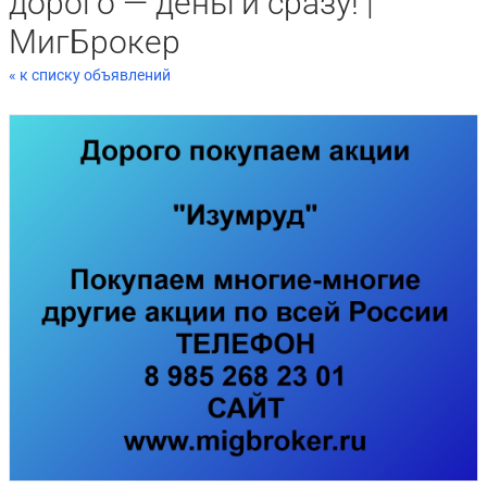
дорого — деньги сразу! |
МигБрокер
« к списку объявлений