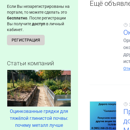
Ещё объявл
Если Вы незарегистрированы на
портале, то можете сделать это
бесплатно
. После регистрации
Вы получите
доступ
в личный
кабинет.
О
РЕГИСТРАЦИЯ
Ор
ок
др
ис
Статьи компаний
Отк
П
Оцинкованные грядки для
тяжёлой глинистой почвы:
до
почему металл лучше