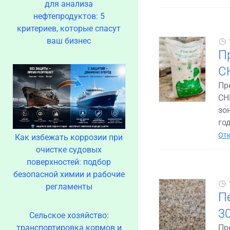
для анализа
нефтепродуктов: 5
критериев, которые спасут
ваш бизнес
П
С
Пр
СН
зо
год
Отк
Как избежать коррозии при
очистке судовых
поверхностей: подбор
безопасной химии и рабочие
регламенты
П
3
Сельское хозяйство:
транспортировка кормов и
Пр