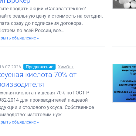
игБрокер
тите продать акции «Салаватстекло»?
найте реальную цену и стоимость на сегодня.
лата сразу до подписания договора.
отаем по всей России, все...
рыть объявление »
16.07.2026
Предложение
ХимОпт
ксусная кислота 70% от
роизводителя
сусная кислота пищевая 70% по ГОСТ Р
982-2014 для производителей пищевой
одукции и столового уксуса. Собственное
оизводство: изготовим нуж...
рыть объявление »