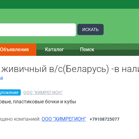
ИСКАТЬ
Объявления
Каталог
Поиск
живичный в/с(Беларусь) -в нал
ий
дложение
ООО "ХИМРЕГИОН"
овые, пластиковые бочки и кубы
щено компанией:
ООО "ХИМРЕГИОН"
+79108725077