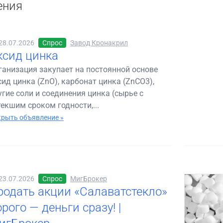
ения
28.07.2026
Спрос
Завод Кронакрил
ксид цинка
ганизация закупает на постоянной основе
сид цинка (ZnO), карбонат цинка (ZnCO3),
угие соли и соединения цинка (сырье с
текшим сроком годности,...
рыть объявление »
23.07.2026
Спрос
МигБрокер
родать акции «Салаватстекло»
рого — деньги сразу! |