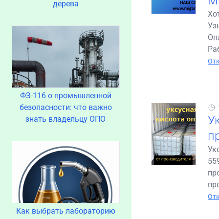
М
дерева
Хо
Уз
Оп
Раб
Отк
ФЗ-116 о промышленной
безопасности: что важно
У
знать владельцу ОПО
п
Ук
55
пр
пр
Отк
Как выбрать лабораторию