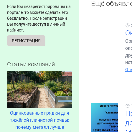
Ещё объявл
Если Вы незарегистрированы на
портале, то можете сделать это
бесплатно
. После регистрации
Вы получите
доступ
в личный
кабинет.
О
РЕГИСТРАЦИЯ
Ор
ок
др
ис
Статьи компаний
Отк
П
Оцинкованные грядки для
тяжёлой глинистой почвы:
до
почему металл лучше