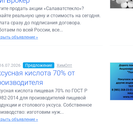
игБрокер
тите продать акции «Салаватстекло»?
найте реальную цену и стоимость на сегодня.
лата сразу до подписания договора.
отаем по всей России, все...
рыть объявление »
16.07.2026
Предложение
ХимОпт
ксусная кислота 70% от
роизводителя
сусная кислота пищевая 70% по ГОСТ Р
982-2014 для производителей пищевой
одукции и столового уксуса. Собственное
оизводство: изготовим нуж...
рыть объявление »