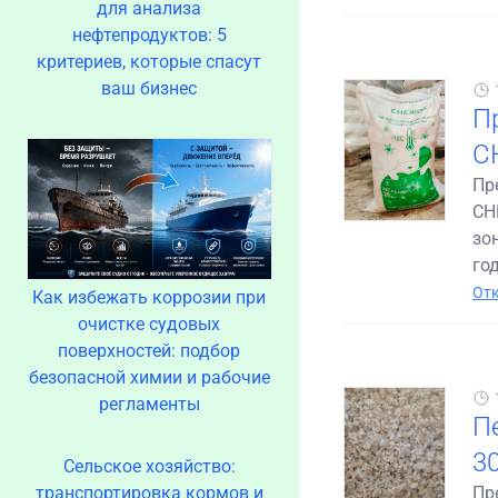
для анализа
нефтепродуктов: 5
критериев, которые спасут
ваш бизнес
П
С
Пр
СН
зо
год
Отк
Как избежать коррозии при
очистке судовых
поверхностей: подбор
безопасной химии и рабочие
регламенты
П
3
Сельское хозяйство:
транспортировка кормов и
Пр