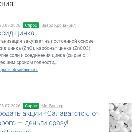
ения
28.07.2026
Спрос
Завод Кронакрил
ксид цинка
ганизация закупает на постоянной основе
сид цинка (ZnO), карбонат цинка (ZnCO3),
угие соли и соединения цинка (сырье с
текшим сроком годности,...
рыть объявление »
23.07.2026
Спрос
МигБрокер
родать акции «Салаватстекло»
рого — деньги сразу! |