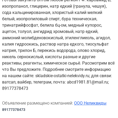
изопропанол, глицерин, натр едкий (гранула, чешуя),
сода кальцинированная, хлористый калий мелкий
белый, изопропиловый спирт, бура техническая,
тринатрийфосфат, белила бц-ом, медный купорос,
ацетон, толуол, ангидрид хромовый, натр едкий,
аммоний молибденовокислый, этиленглиеоль, агидол,
калия гидроокись, раствор натра едкого, тиосульфат
натрия, трилон Б, перекись водорода, олово хлорид,
никель сернокислый, кислоты разные и другие
реактивы, реагенты, химическое сырьё. Рассмотрим всё
что Вы предложите. Подробнее смотрите информацию
на нашем сайте: skladskie-ostatki-nelekvidy.ru; для связи:
ватсап, вайбер, телеграм, почта: abcd1981.81@mail.ru;
89177378473
Объявление размещено компанией:
ООО Неликвиды
89177378473