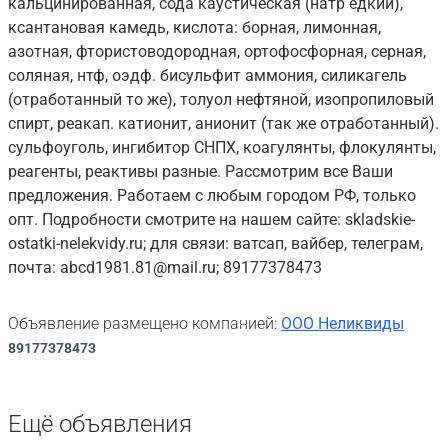
кальцинированная, сода каустическая (натр едкий),
ксантановая камедь, кислота: борная, лимонная,
азотная, фтористоводородная, ортофосфорная, серная,
соляная, нтф, оэдф. бисульфит аммония, силикагель
(отработанный то же), толуол нефтяной, изопропиловый
спирт, реакап. катионит, анионит (так же отработанный).
сульфоуголь, ингибитор СНПХ, коагулянты, флокулянты,
реагенты, реактивы разные. Рассмотрим все Ваши
предложения. Работаем с любым городом РФ, только
опт. Подробности смотрите на нашем сайте: skladskie-
ostatki-nelekvidy.ru; для связи: ватсап, вайбер, телеграм,
почта: abcd1981.81@mail.ru; 89177378473
Объявление размещено компанией:
ООО Неликвиды
89177378473
Ещё объявления