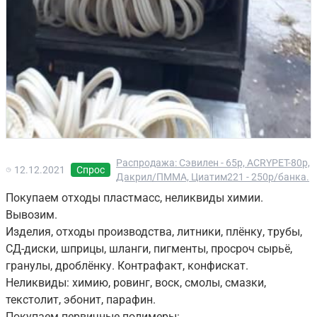
Распродажа: Сэвилен - 65р, ACRYPET-80р,
12.12.2021
Спрос
Дакрил/ПММА, Циатим221 - 250р/банка.
Покупаем отходы пластмасс, неликвиды химии.
Вывозим.
Изделия, отходы производства, литники, плёнку, трубы,
СД-диски, шприцы, шланги, пигменты, просроч сырьё,
гранулы, дроблёнку. Контрафакт, конфискат.
Неликвиды: химию, ровинг, воск, смолы, смазки,
текстолит, эбонит, парафин.
Покупаем первичные полимеры: