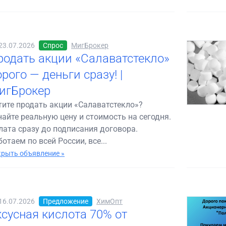
23.07.2026
Спрос
МигБрокер
родать акции «Салаватстекло»
рого — деньги сразу! |
игБрокер
тите продать акции «Салаватстекло»?
найте реальную цену и стоимость на сегодня.
лата сразу до подписания договора.
отаем по всей России, все...
рыть объявление »
16.07.2026
Предложение
ХимОпт
ксусная кислота 70% от