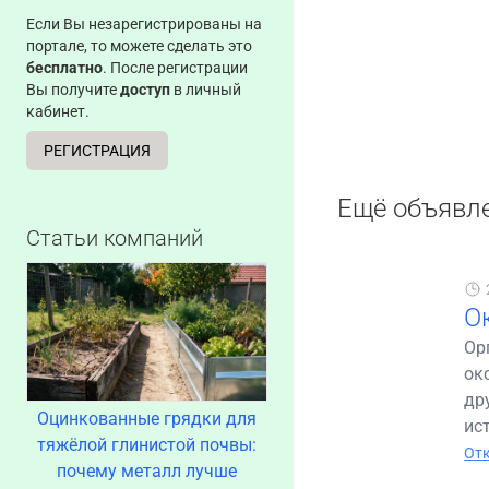
Если Вы незарегистрированы на
портале, то можете сделать это
бесплатно
. После регистрации
Вы получите
доступ
в личный
кабинет.
РЕГИСТРАЦИЯ
Ещё объявл
Статьи компаний
О
Ор
ок
др
Оцинкованные грядки для
ис
тяжёлой глинистой почвы:
Отк
почему металл лучше