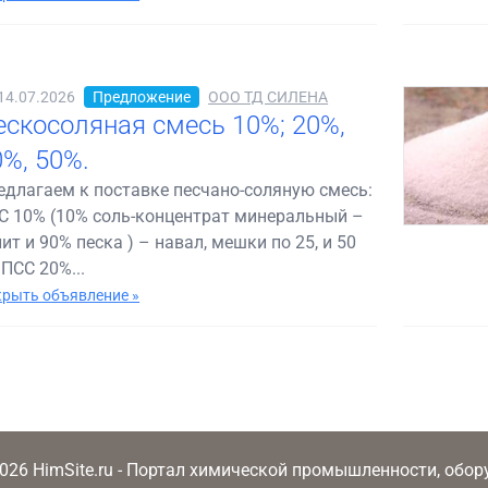
14.07.2026
Предложение
ООО ТД СИЛЕНА
ескосоляная смесь 10%; 20%,
0%, 50%.
едлагаем к поставке песчано-соляную смесь:
С 10% (10% соль-концентрат минеральный –
ит и 90% песка ) – навал, мешки по 25, и 50
 ПСС 20%...
рыть объявление »
2026 HimSite.ru - Портал химической промышленности, обо