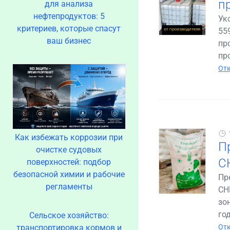
п
для анализа
нефтепродуктов: 5
Ук
критериев, которые спасут
55
ваш бизнес
пр
пр
Отк
Как избежать коррозии при
П
очистке судовых
С
поверхностей: подбор
безопасной химии и рабочие
Пр
регламенты
СН
зо
год
Сельское хозяйство:
транспортировка кормов и
Отк