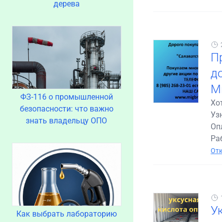
дерева
П
до
М
ФЗ-116 о промышленной
Хо
безопасности: что важно
Уз
знать владельцу ОПО
Оп
Раб
Отк
У
Как выбрать лабораторию