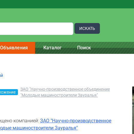
ИСКАТЬ
Объявления
Каталог
Поиск
ий
ЗАО "Научно-производственное объединение
ложение
"Молодые машиностроители Зауралья"
щено компанией:
ЗАО "Научно-производственное
одые машиностроители Зауралья"