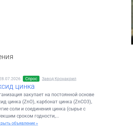
ения
28.07.2026
Спрос
Завод Кронакрил
ксид цинка
ганизация закупает на постоянной основе
сид цинка (ZnO), карбонат цинка (ZnCO3),
угие соли и соединения цинка (сырье с
текшим сроком годности,...
рыть объявление »