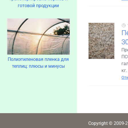
готовой продукции
П
3
Пр
ПС
Полиэтиленовая пленка для
гал
теплиц: плюсы и минусы
кг.
Отк
Copyright © 2009-