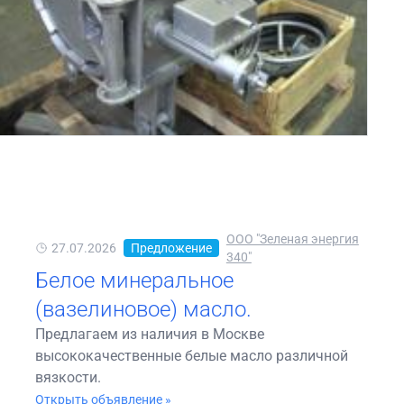
ООО "Зеленая энергия
27.07.2026
Предложение
340"
Белое минеральное
(вазелиновое) масло.
Предлагаем из наличия в Москве
высококачественные белые масло различной
вязкости.
Открыть объявление »