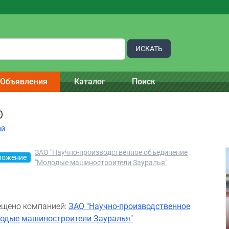
ИСКАТЬ
Объявления
Каталог
Поиск
р
ий
ЗАО "Научно-производственное объединение
ложение
"Молодые машиностроители Зауралья"
щено компанией:
ЗАО "Научно-производственное
одые машиностроители Зауралья"