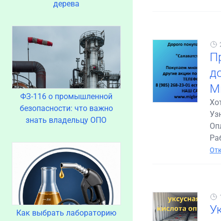
дерева
П
до
М
ФЗ-116 о промышленной
Хо
безопасности: что важно
Уз
знать владельцу ОПО
Оп
Раб
Отк
У
Как выбрать лабораторию