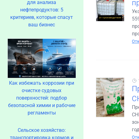
п
для анализа
нефтепродуктов: 5
Ук
критериев, которые спасут
55
ваш бизнес
пр
пр
Отк
Как избежать коррозии при
П
очистке судовых
С
поверхностей: подбор
безопасной химии и рабочие
Пр
регламенты
СН
зо
год
Сельское хозяйство:
транспортировка кормов и
Отк