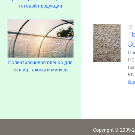
готовой продукции
П
3
Пр
ПС
Полиэтиленовая пленка для
гал
теплиц: плюсы и минусы
кг.
Отк
Copyright © 2009-