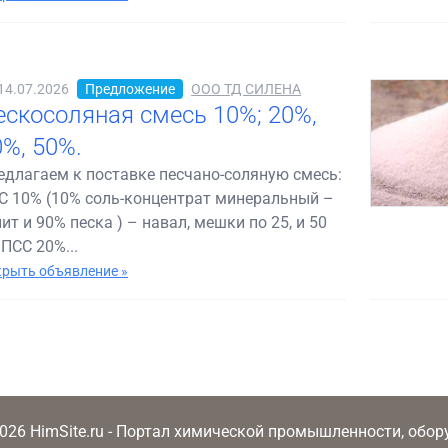
14.07.2026
Предложение
ООО ТД СИЛЕНА
ескосоляная смесь 10%; 20%,
0%, 50%.
едлагаем к поставке песчано-соляную смесь:
С 10% (10% соль-концентрат минеральный –
ит и 90% песка ) – навал, мешки по 25, и 50
 ПСС 20%...
рыть объявление »
2026 HimSite.ru - Портал химической промышленности, обо