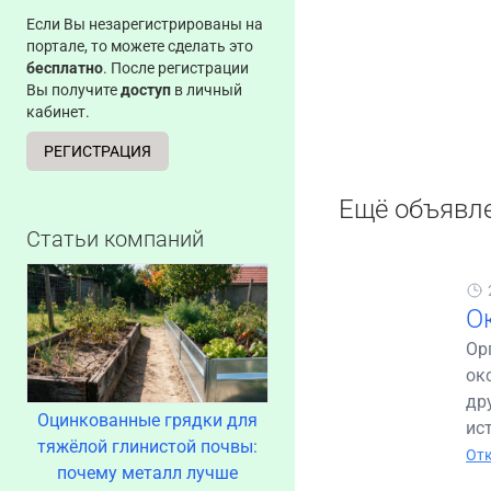
Если Вы незарегистрированы на
портале, то можете сделать это
бесплатно
. После регистрации
Вы получите
доступ
в личный
кабинет.
РЕГИСТРАЦИЯ
Ещё объявл
Статьи компаний
О
Ор
ок
др
Оцинкованные грядки для
ис
тяжёлой глинистой почвы:
Отк
почему металл лучше