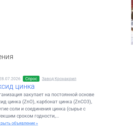
ения
28.07.2026
Спрос
Завод Кронакрил
ксид цинка
ганизация закупает на постоянной основе
сид цинка (ZnO), карбонат цинка (ZnCO3),
угие соли и соединения цинка (сырье с
текшим сроком годности,...
рыть объявление »