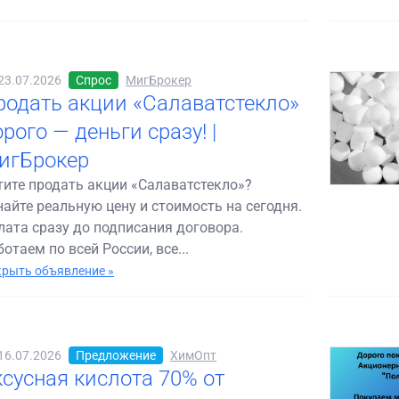
23.07.2026
Спрос
МигБрокер
родать акции «Салаватстекло»
рого — деньги сразу! |
игБрокер
тите продать акции «Салаватстекло»?
найте реальную цену и стоимость на сегодня.
лата сразу до подписания договора.
отаем по всей России, все...
рыть объявление »
16.07.2026
Предложение
ХимОпт
ксусная кислота 70% от