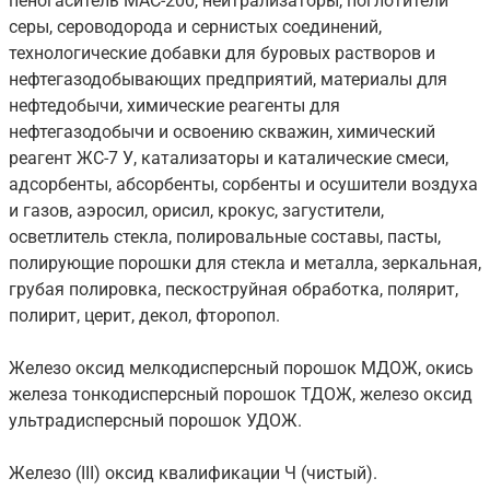
пеногаситель МАС-200, нейтрализаторы, поглотители
серы, сероводорода и сернистых соединений,
технологические добавки для буровых растворов и
нефтегазодобывающих предприятий, материалы для
нефтедобычи, химические реагенты для
нефтегазодобычи и освоению скважин, химический
реагент ЖС-7 У, катализаторы и каталические смеси,
адсорбенты, абсорбенты, сорбенты и осушители воздуха
и газов, аэросил, орисил, крокус, загустители,
осветлитель стекла, полировальные составы, пасты,
полирующие порошки для стекла и металла, зеркальная,
грубая полировка, пескоструйная обработка, полярит,
полирит, церит, декол, фторопол.
Железо оксид мелкодисперсный порошок МДОЖ, окись
железа тонкодисперсный порошок ТДОЖ, железо оксид
ультрадисперсный порошок УДОЖ.
Железо (III) оксид квалификации Ч (чистый).