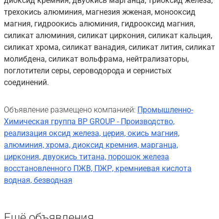
диоксид кремния, двуокись марганца, триоксид железа,
трехокись алюминия, магнезия жженая, монооксид
магния, гидроокись алюминия, гидрооксид магния,
силикат алюминия, силикат циркония, силикат кальция,
силикат хрома, силикат ванадия, силикат лития, силикат
молибдена, силикат вольфрама, нейтрализаторы,
поглотители серы, сероводорода и сернистых
соединений.
Объявление размещено компанией:
Промышленно-
Химическая группа BP GROUP - Производство,
реализация оксид железа, церия, окись магния,
алюминия, хрома, диоксид кремния, марганца,
циркония, двуокись титана, порошок железа
восстановленного ПЖВ, ПЖР, кремниевая кислота
водная, безводная
Ещё объявления