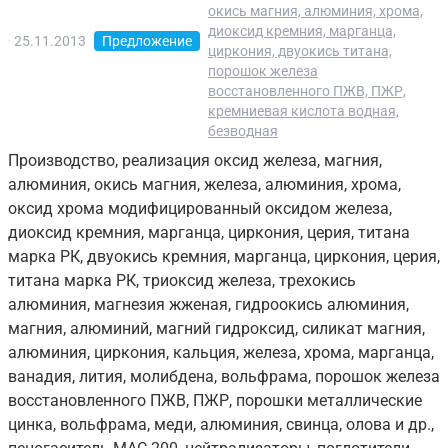
окись магния, алюминия, хрома,
диоксид кремния, марганца,
25.11.2013
Предложение
циркония, двуокись титана,
порошок железа
восстановленного ПЖВ, ПЖР,
кремниевая кислота водная,
безводная
Производство, реализация оксид железа, магния,
алюминия, окись магния, железа, алюминия, хрома,
оксид хрома модифицированный оксидом железа,
диоксид кремния, марганца, циркония, церия, титана
марка РК, двуокись кремния, марганца, циркония, церия,
титана марка РК, триоксид железа, трехокись
алюминия, магнезия жженая, гидроокись алюминия,
магния, алюминий, магний гидроксид, силикат магния,
алюминия, циркония, кальция, железа, хрома, марганца,
ванадия, лития, молибдена, вольфрама, порошок железа
восстановленного ПЖВ, ПЖР, порошки металлические
цинка, вольфрама, меди, алюминия, свинца, олова и др.,