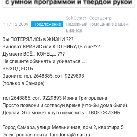
SoftCenter - СофтЦентр -
17.12.2009
Предложение
Надежный Помощник в Вашем
Бизнесе
Вы ПОТЕРЯЛИСЬ в ЖИЗНИ ???
Виноват КРИЗИС или КТО НИБУДЬ еще???
Думаете ВСЁ… КОНЕЦ… ???
Не спешите обвинять и убиваться … .
ВЫХОД ЕСТЬ.
Звоните: тел. 2648885, сот. 9229893
(только в Самаре)
тел 2648885, сот. 9229893 Ирина Григорьевна.
Просто позвони и согласуй время (что-бы дома были).
Дерзай. Это может круто изменить - ТВОЮ ЖИЗНЬ.
Город Самара, улица Мельничная, дом 2, квартира 5
Электронная почта: tarodoma@mail.ru