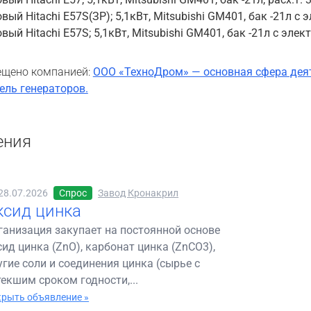
вый Hitachi E57S(ЗР); 5,1кВт, Mitsubishi GM401, бак -21л с
ый Hitachi E57S; 5,1кВт, Mitsubishi GM401, бак -21л с эле
щено компанией:
ООО «ТехноДром» — основная сфера дея
ель генераторов.
ения
28.07.2026
Спрос
Завод Кронакрил
ксид цинка
ганизация закупает на постоянной основе
сид цинка (ZnO), карбонат цинка (ZnCO3),
угие соли и соединения цинка (сырье с
текшим сроком годности,...
рыть объявление »