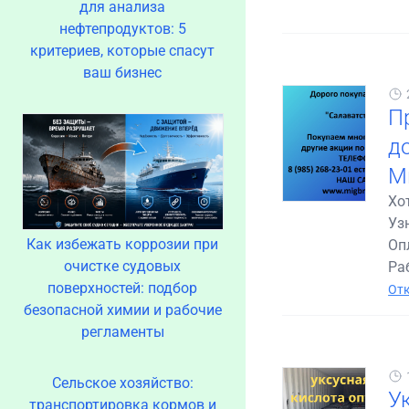
для анализа
нефтепродуктов: 5
критериев, которые спасут
ваш бизнес
П
до
М
Хо
Уз
Как избежать коррозии при
Оп
очистке судовых
Раб
поверхностей: подбор
Отк
безопасной химии и рабочие
регламенты
Сельское хозяйство:
У
транспортировка кормов и