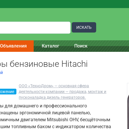
ИСКАТЬ
Объявления
Каталог
Поиск
ы бензиновые Hitachi
ий
ООО «ТехноДром» — основная сфера
ложение
деятельности компании — продажа, монтаж и
пусконаладка дизель генераторов.
ы для домашнего и профессионального
снащены эргономичной лицевой панелью,
мичным двигателем Mitsubishi OHV, бесщёточным
ьшим топливным баком с индикатором количества