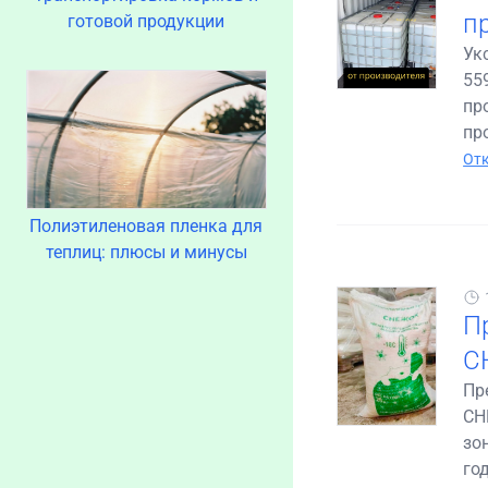
п
готовой продукции
Ук
55
пр
пр
Отк
Полиэтиленовая пленка для
теплиц: плюсы и минусы
П
С
Пр
СН
зо
год