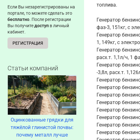
топлива.
Если Вы незарегистрированы на
портале, то можете сделать это
бесплатно
. После регистрации
Генератор бензинов
Вы получите
доступ
в личный
фаз-3, 151кг, с эл
кабинет.
Генератор бензинов
1, 149кг, с электр
РЕГИСТРАЦИЯ
Генератор бензинов
расх.т. 1,1л/ч, 1 ф
Генератор бензино
Статьи компаний
-3,8л, расх.т. 1,12
Генератор бензинов
Генератор бензинов
Генератор бензинов
Генератор бензинов
Генератор бензинов
Генератор бензинов
Оцинкованные грядки для
Генератор бензинов
тяжёлой глинистой почвы:
Генератор бензинов
почему металл лучше
Генератор бензинов