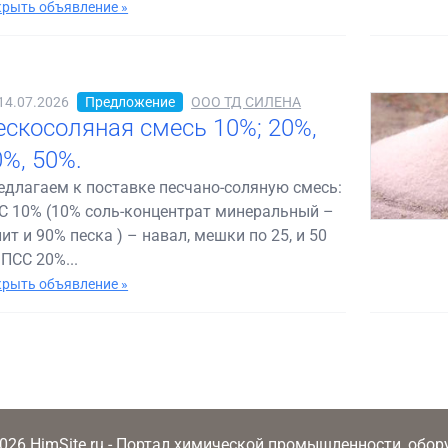
рыть объявление »
14.07.2026
Предложение
ООО ТД СИЛЕНА
ескосоляная смесь 10%; 20%,
0%, 50%.
едлагаем к поставке песчано-соляную смесь:
С 10% (10% соль-концентрат минеральный –
ит и 90% песка ) – навал, мешки по 25, и 50
 ПСС 20%...
рыть объявление »
2026 HimSite.ru - Портал химической промышленности, обо