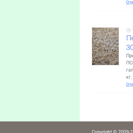
Отк
П
3
Пр
ПС
гал
кг.
Отк
Copyright © 2009-