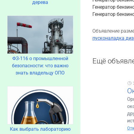
дерева
Генератор бензино
Генератор бензинов
Объявление разме
пусконаладка диз
ФЗ-116 о промышленной
Ещё объявл
безопасности: что важно
знать владельцу ОПО
О
Ор
ок
др
ис
Отк
Как выбрать лабораторию