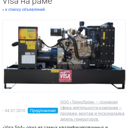
Visa на раме
« к списку объявлений
ООО «ТехноДром» — основная
сфера деятельности компании —
04.07.2010
Предложение
продажа, монтаж и пусконаладка
дизель генераторов.
«Visa SpA» одна из самых квалифицированных и