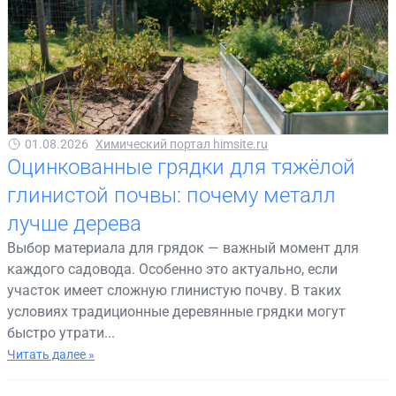
01.08.2026
Химический портал himsite.ru
Оцинкованные грядки для тяжёлой
глинистой почвы: почему металл
лучше дерева
Выбор материала для грядок — важный момент для
каждого садовода. Особенно это актуально, если
участок имеет сложную глинистую почву. В таких
условиях традиционные деревянные грядки могут
быстро утрати...
Читать далее »