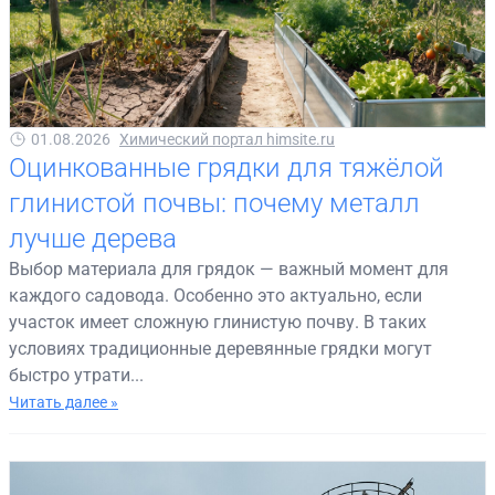
01.08.2026
Химический портал himsite.ru
Оцинкованные грядки для тяжёлой
глинистой почвы: почему металл
лучше дерева
Выбор материала для грядок — важный момент для
каждого садовода. Особенно это актуально, если
участок имеет сложную глинистую почву. В таких
условиях традиционные деревянные грядки могут
быстро утрати...
Читать далее »