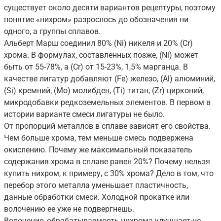
существует около десяти вариантов рецептуры, поэтому
понятие «нихром» разрослось до обозначения ни
одного, а группы сплавов.
Альберт Марш соединил 80% (Ni) никеля и 20% (Cr)
хрома. В формулах, составленных позже, (Ni) может
быть от 55-78%, а (Cr) от 15-23%, 1,5% марганца. В
качестве лигатур добавляют (Fe) железо, (Al) алюминий,
(Si) кремний, (Mo) молибден, (Ti) титан, (Zr) цирконий,
микродобавки редкоземельных элементов. В первом в
истории варианте смеси лигатуры не было.
От пропорций металлов в сплаве зависят его свойства.
Чем больше хрома, тем меньше смесь подвержена
окислению. Почему же максимальный показатель
содержания хрома в сплаве равен 20%? Почему нельзя
купить нихром, к примеру, с 30% хрома? Дело в том, что
перебор этого металла уменьшает пластичность,
данные обработки смеси. Холодной прокатке или
волочению ее уже не подвергнешь.
Волочение, обрабатываемость нихрома улучшает не