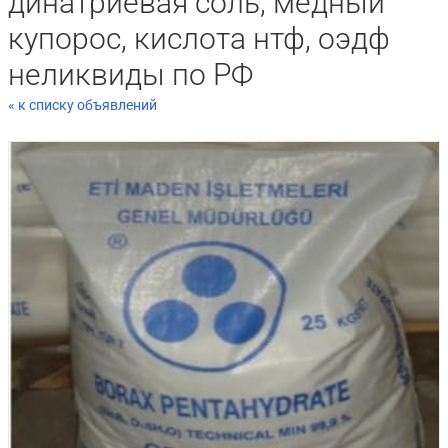
динатриевая соль, медный
купорос, кислота нтф, оэдф
неликвиды по РФ
« к списку объявлений