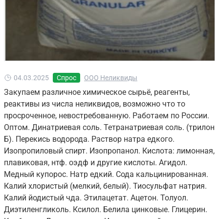
04.03.2025
Спрос
ООО Неликвиды
Закупаем различное химическое сырьё, реагенты,
реактивы из числа неликвидов, возможно что то
просроченное, невостребованную. Работаем по России.
Оптом. Динатриевая соль. Тетранатриевая соль. (трилон
Б). Перекись водорода. Раствор натра едкого.
Изопропиловый спирт. Изопропанол. Кислота: лимонная,
плавиковая, нтф. оэдф и другие кислоты. Агидол.
Медный купорос. Натр едкий. Сода кальцинированная.
Калий хлористый (мелкий, белый). Тиосульфат натрия.
Калий йодистый чда. Этилацетат. Ацетон. Толуол.
Диэтиленгликоль. Ксилол. Белила цинковые. Глицерин.